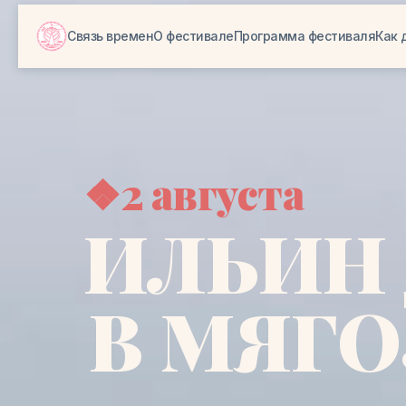
Связь времен
О фестивале
Программа фестиваля
Как 
❖2 августа
ИЛЬИН 
В МЯГО