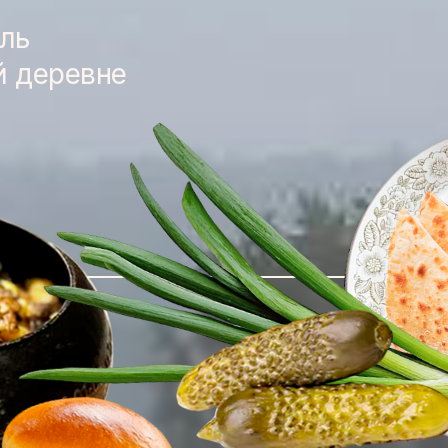
ль
й деревне