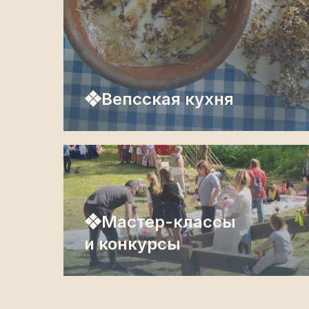
❖Вепсская кухня
❖Мастер-классы
и конкурсы