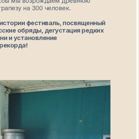
ужбы мы возрождаем древнюю
рапезу на 300 человек.
 истории фестиваль, посвященный
псские обряды, дегустация редких
ни и установление
рекорда!