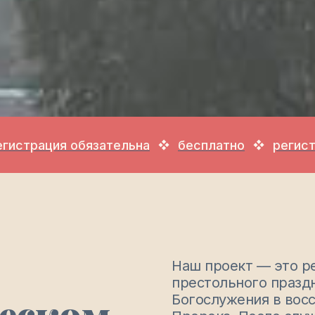
ция обязательна
бесплатно
регистрация 
Наш проект — это р
престольного праздн
еском
Богослужения в вос