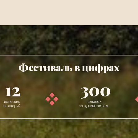
Фестиваль в цифрах
12
300
вепсских
человек
подворий
за одним столом