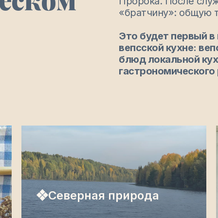
Пророка. После сл
«братчину»: общую т
Это будет первый в
вепсской кухне: ве
блюд локальной кух
гастрономического 
❖Северная природа