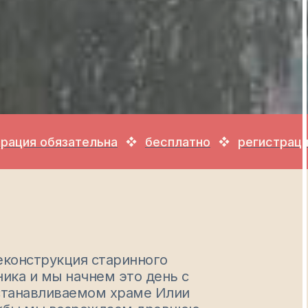
обязательна
бесплатно
регистрация обяз
еконструкция старинного
ика и мы начнем это день с
станавливаемом храме Илии