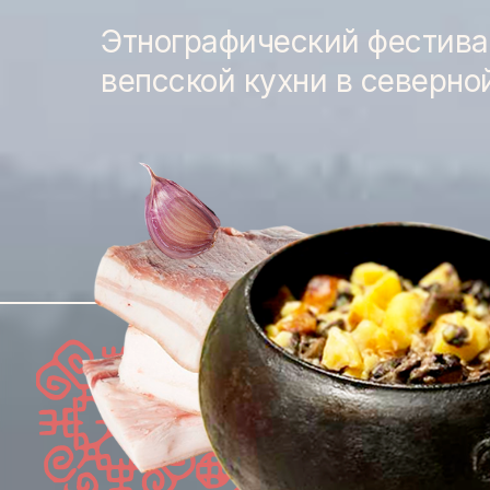
Этнографический фестива
вепсской кухни в северно