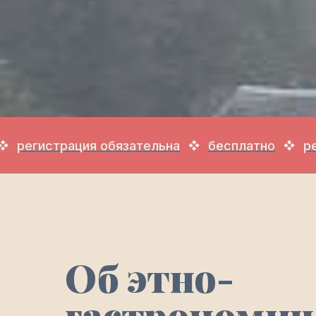
страция обязательна
бесплатно
регистра
Об этно-
гастрономич